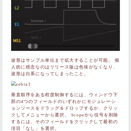
波形はサンプル単位まで拡大することが可能。 個
人的に残念なのはリリース版は色味がなくなり、
波形は白系になってしまったこと。
垂直順序をある程度制御するには、ウィンドウ下
部の4つのフィールドのいずれかにモジュレーシ
ョンソースをドラッグ＆ドロップするか、クリッ
クしてメニューから選択。 Scopeから信号を削除
するには、そのフィールドをクリックして最初の
項目「なし」を選択。