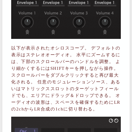
以下が表示されたオシロスコープ。 デフォルトの
表示はステレオオーディオ。 水平にズームするに
は、下部のスクロールバーのハンドルを調整。 よ
り細かくするにはSHIFTキーを押しながら操作。
スクロールバーをダブルクリックすると再び最大
化される。 任意のモジュレーションソース、ある
いはマトリックススロットのターゲットフィール
ドでも、エリアにドラッグ＆ドロップできる。 オ
ーディオの波形は、スペースを確保するためにLR
の2chからLR合成の1chに切り替わる。